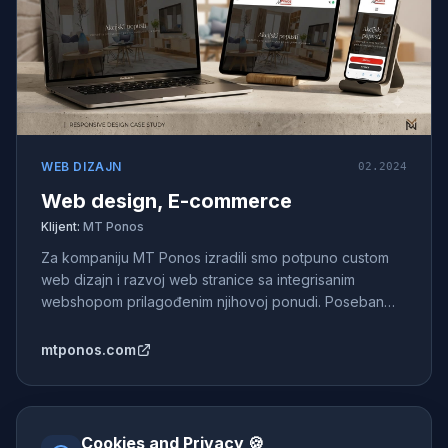
WEB DIZAJN
02.2024
Web design, E-commerce
Klijent:
MT Ponos
Za kompaniju MT Ponos izradili smo potpuno custom
web dizajn i razvoj web stranice sa integrisanim
webshopom prilagođenim njihovoj ponudi. Poseban
fokus stavljen je na preglednu prezentaciju laminata,
laminatnih podova i pratećeg asortimana, uz
mtponos.com
jednostavnu navigaciju i moderno korisničko iskustvo
koje olakšava pretragu i kupovinu proizvoda.
Cookies and Privacy 🍪