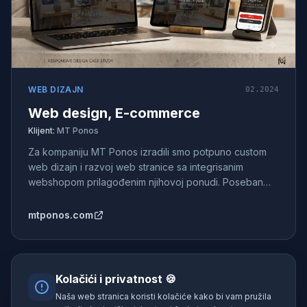
WEB DIZAJN
02.2024
Web design, E-commerce
Klijent:
MT Ponos
Za kompaniju MT Ponos izradili smo potpuno custom
web dizajn i razvoj web stranice sa integrisanim
webshopom prilagođenim njihovoj ponudi. Poseban
fokus stavljen je na preglednu prezentaciju laminata,
laminatnih podova i pratećeg asortimana, uz
mtponos.com
jednostavnu navigaciju i moderno korisničko iskustvo
koje olakšava pretragu i kupovinu proizvoda.
Kolačići i privatnost 🍪
Naša web stranica koristi kolačiće kako bi vam pružila